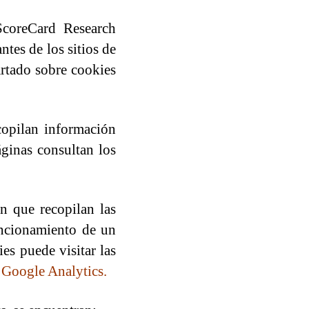
 ScoreCard Research
ntes de los sitios de
artado sobre cookies
copilan información
áginas consultan los
ón que recopilan las
funcionamiento de un
es puede visitar las
e
Google Analytics
.